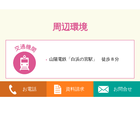
周辺環境
山陽電鉄「白浜の宮駅」 徒歩８分
お電話
資料請求
お問合せ
物件概要
物件名
灘ハイツ
所 在 地
姫路市白浜町甲2054-3
物件種別
貸ハイツ